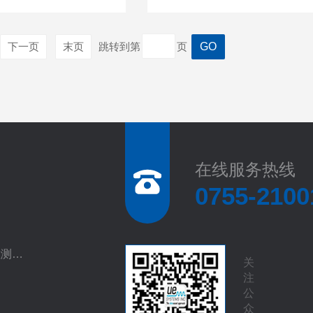
下一页
末页
跳转到第
页
在线服务热线
0755-2100
UESYSTEMS超声波检测系统
关
注
公
众