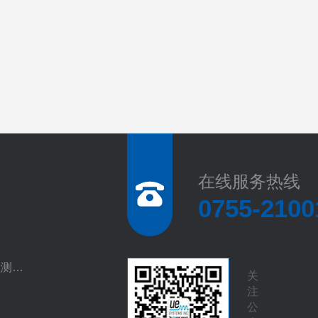
在线服务热线
0755-2100
UESYSTEMS超声波检测系统
关
注
公