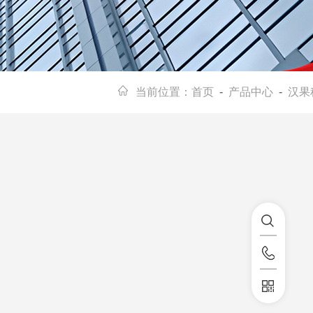
当前位置：
首页
-
产品中心
-
汉果