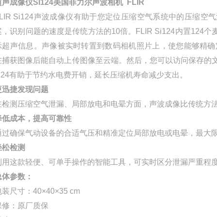
超声成像仪SI124美国菲力尔声波相机 FLIR
FLIR Si124声波成像仪有助于您定位压缩空气系统中的压
案，识别问题的速度是传统方法的10倍。FLIR Si124内置
示超声信息。声像被实时转置到数码相机照片上，使您能够精确定位声源。这
在捕获图像后能自动上传图像至云端。然后，您可以访问保存的文件
i124有助于节约水电费开销，延长压缩机寿命减少支出。
更迅捷发现问题
在检测压缩空气泄漏、局部放电和电晕方面，声波成像比传统方法
降低成本，提高可靠性
通过确保气动设备的合适气压和精准定位局部放电或电晕，最大
轻松检测
利用这款轻便、可单手操作的智能工具，可实时区分泄漏严重程
总体参数：
装尺寸：40×40×35 cm
保修：原厂质保