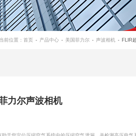
当前位置：
首页
-
产品中心
-
美国菲力尔
-
声波相机
- FLIR超声成像仪SI1
国菲力尔声波相机
，有助于您定位压缩空气系统中的压缩空气泄漏，并检测高压电气