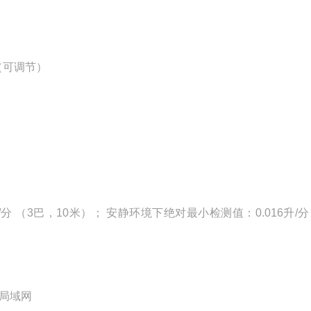
2（可调节）
5升/分 （3巴，10米）； 安静环境下绝对最小检测值：0.016升/分 
无线局域网