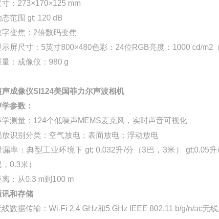
寸：273×170×125 mm
态范围 gt; 120 dB
数字变焦：2倍数码变焦
显示屏尺寸：5英寸800×480色彩：24位RGB亮度：1000 cd/m
重量：成像仪：980 g
超声成像仪SI124美国菲力尔声波相机
声学参数：
声学测量：124个低噪声MEMS麦克风，实时声音可视化
局放识别分类：空气放电；表面放电；浮动放电
泄漏率：典型工业环境下 gt; 0.032升/分（3巴，3米） gt;0.0
巴，0.3米）
离：从0.3 m到100 m
通讯和存储
线数据传输：Wi-Fi 2.4 GHz和5 GHz IEEE 802.11 b/g/n/ac