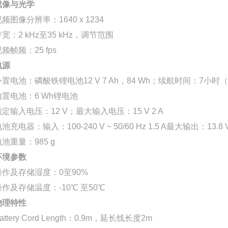
成像与光学
频图像分辨率：1640 x 1234
宽：2 kHz至35 kHz，调节范围
频帧频：25 fps
电源
外置电池：磷酸铁锂电池12 V 7 Ah，84 Wh；续航时间：7
内置电池：6 Wh锂电池
额定输入电压：12 V；最大输入电压：15 V 2 A
池充电器：输入：100-240 V ~ 50/60 Hz 1.5 A最大输出：13.8 V
池重量：985 g
环境参数
操作及存储湿度：0至90%
操作及存储温度：-10℃ 至50℃
物理特性
attery Cord Length
：0.9m，延长线长度2m